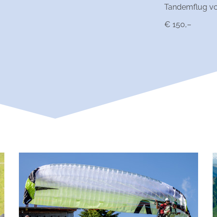
Tandemflug vo
€ 150,–