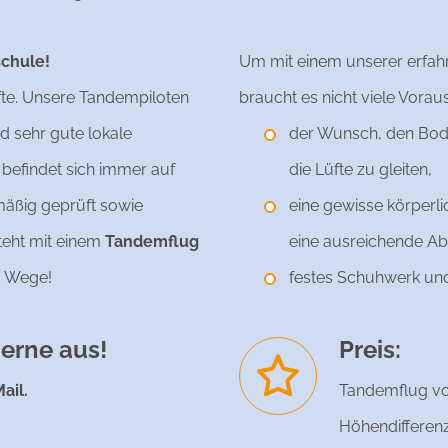
schule!
Um mit einem unserer erfah
üfte. Unsere Tandempiloten
braucht es nicht viele Voraus
d sehr gute lokale
der Wunsch, den Bode
 befindet sich immer auf
die Lüfte zu gleiten,
mäßig geprüft sowie
eine gewisse körperli
teht mit einem
Tandemflug
eine ausreichende Ab
m Wege!
festes Schuhwerk u
gerne aus!
Preis:
ail.
Tandemflug v
Höhendifferenz